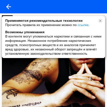
|-Fake-|Вдох Выдох xD
Применяются рекомендательные технологии
added a photo
Прочитать правила их применении можно по
ссылке
.
28 Jan в 19:24
Возможны упоминания
В контенте могут упоминаться наркотики и связанная с ними
информация. Незаконное потребление наркотических
средств, психотропных веществ и их аналогов причиняет
вред здоровью, их незаконный оборот запрещён и влечёт
установленную законодательством ответственность