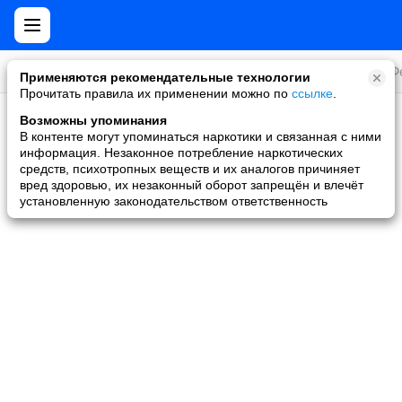
Все игры
Стратегии
Слоты и покер
Ролевые
Ф
Применяются рекомендательные технологии
Прочитать правила их применении можно по
ссылке
.
Возможны упоминания
Скидки и акции
В контенте могут упоминаться наркотики и связанная с ними
информация. Незаконное потребление наркотических
Ни одной игры не найдено
средств, психотропных веществ и их аналогов причиняет
вред здоровью, их незаконный оборот запрещён и влечёт
установленную законодательством ответственность