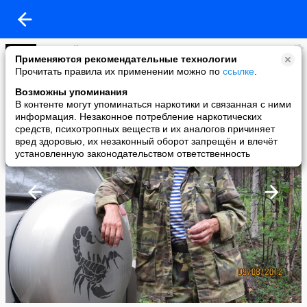
валерий Николаевич
Применяются рекомендательные технологии
added a photo
Прочитать правила их применении можно по
ссылке
.
11 Aug в 22:49
Возможны упоминания
В контенте могут упоминаться наркотики и связанная с ними
информация. Незаконное потребление наркотических
средств, психотропных веществ и их аналогов причиняет
вред здоровью, их незаконный оборот запрещён и влечёт
установленную законодательством ответственность