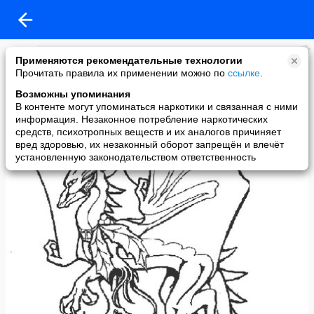
Мурзилка
Применяются рекомендательные технологии
added a photo
Прочитать правила их применении можно по
ссылке
.
02 Nov в 17:33
Возможны упоминания
В контенте могут упоминаться наркотики и связанная с ними
информация. Незаконное потребление наркотических
средств, психотропных веществ и их аналогов причиняет
вред здоровью, их незаконный оборот запрещён и влечёт
установленную законодательством ответственность