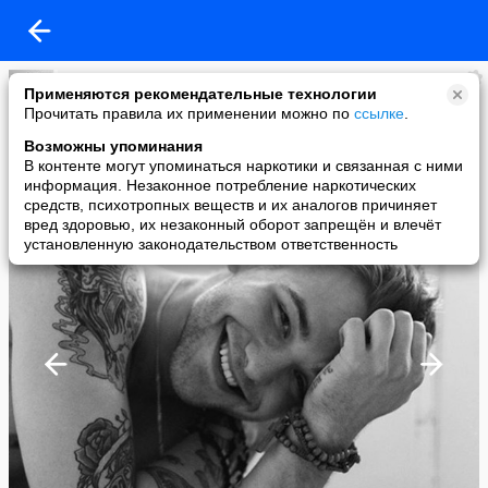
vvp vvp
Применяются рекомендательные технологии
added a photo
Прочитать правила их применении можно по
ссылке
.
25 Feb в 14:10
Возможны упоминания
В контенте могут упоминаться наркотики и связанная с ними
информация. Незаконное потребление наркотических
средств, психотропных веществ и их аналогов причиняет
вред здоровью, их незаконный оборот запрещён и влечёт
установленную законодательством ответственность