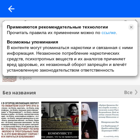
Все
Фотоальбомы
Применяются рекомендательные технологии
Прочитать правила их применении можно по
ссылке
.
Фото со мной
3 фото
Возможны упоминания
В контенте могут упоминаться наркотики и связанная с ними
Фон на обложку
информация. Незаконное потребление наркотических
18 фото
средств, психотропных веществ и их аналогов причиняет
вред здоровью, их незаконный оборот запрещён и влечёт
установленную законодательством ответственность
Что нового
6 фото
Все
Без названия