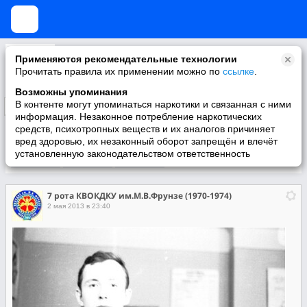
7 рота КВОКДКУ им.М.В.Фрунзе (1970-1974)
Применяются рекомендательные технологии
Сообщество выпускников 7 роты КВОКДКУ им. М.В.Фрунзе 1974 года выпуска
Прочитать правила их применении можно по
ссылке
.
Возможны упоминания
В контенте могут упоминаться наркотики и связанная с ними
Подписаться
информация. Незаконное потребление наркотических
средств, психотропных веществ и их аналогов причиняет
вред здоровью, их незаконный оборот запрещён и влечёт
установленную законодательством ответственность
Участники
О группе
Видео
7 рота КВОКДКУ им.М.В.Фрунзе (1970-1974)
2 мая 2013 в 23:40