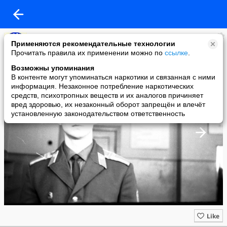
7 рота КВОКДКУ им.М.В.Фрунзе (1970-1974)
Применяются рекомендательные технологии
added a photo
Прочитать правила их применении можно по
ссылке
.
02 May в 23:39
Возможны упоминания
В контенте могут упоминаться наркотики и связанная с ними
информация. Незаконное потребление наркотических
средств, психотропных веществ и их аналогов причиняет
вред здоровью, их незаконный оборот запрещён и влечёт
установленную законодательством ответственность
Like