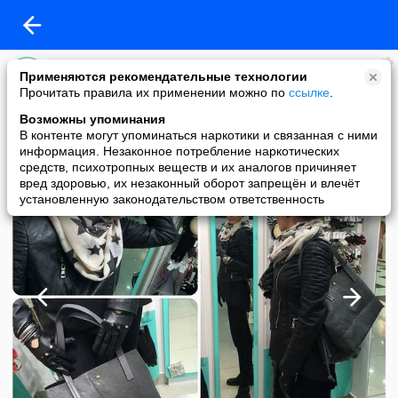
Ally - Украшения и Аксессуары!
Применяются рекомендательные технологии
added a photo
Прочитать правила их применении можно по
ссылке
.
19 Apr в 15:39
Возможны упоминания
В контенте могут упоминаться наркотики и связанная с ними
информация. Незаконное потребление наркотических
средств, психотропных веществ и их аналогов причиняет
вред здоровью, их незаконный оборот запрещён и влечёт
установленную законодательством ответственность