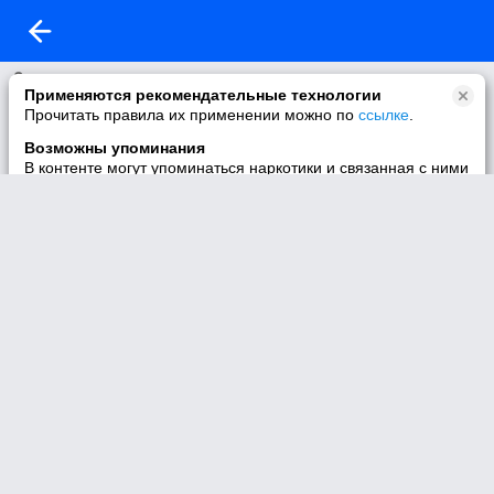
О группе
Применяются рекомендательные технологии
Название:
Прочитать правила их применении можно по
ссылке
.
Алтай сегодня
Количество участников:
Возможны упоминания
198686
В контенте могут упоминаться наркотики и связанная с ними
информация. Незаконное потребление наркотических
средств, психотропных веществ и их аналогов причиняет
вред здоровью, их незаконный оборот запрещён и влечёт
установленную законодательством ответственность