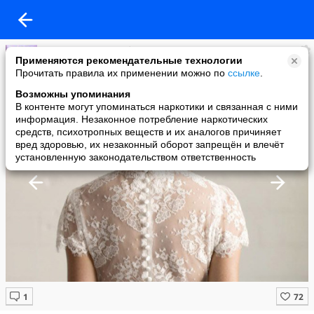
Мысли вслух - Улыбка сердцем
Применяются рекомендательные технологии
added a photo
Прочитать правила их применении можно по
ссылке
.
06 Nov в 19:29
Возможны упоминания
В контенте могут упоминаться наркотики и связанная с ними
информация. Незаконное потребление наркотических
средств, психотропных веществ и их аналогов причиняет
вред здоровью, их незаконный оборот запрещён и влечёт
установленную законодательством ответственность