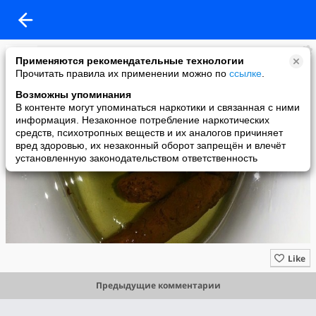
Авторская съёмка,монтаж видео!
Применяются рекомендательные технологии
added a photo
Прочитать правила их применении можно по
ссылке
.
10 Nov в 00:42
Возможны упоминания
В контенте могут упоминаться наркотики и связанная с ними
информация. Незаконное потребление наркотических
средств, психотропных веществ и их аналогов причиняет
вред здоровью, их незаконный оборот запрещён и влечёт
установленную законодательством ответственность
Like
Предыдущие комментарии