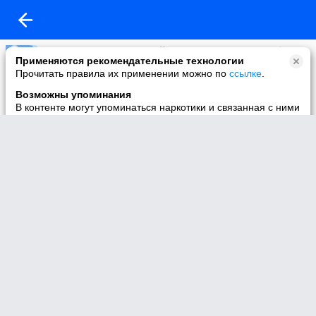
Интернет-магазин Детской одежды"BABYCITY"г.Симферополь
Применяются рекомендательные технологии
25-05-2013 01:29
Прочитать правила их применении можно по
ссылке
.
Самый главный террорист
Возможны упоминания
http://blogs.mail.ru/mail/timjum/1235E4C3C08E1DCC.html
В контенте могут упоминаться наркотики и связанная с ними
информация. Незаконное потребление наркотических
средств, психотропных веществ и их аналогов причиняет
вред здоровью, их незаконный оборот запрещён и влечёт
установленную законодательством ответственность