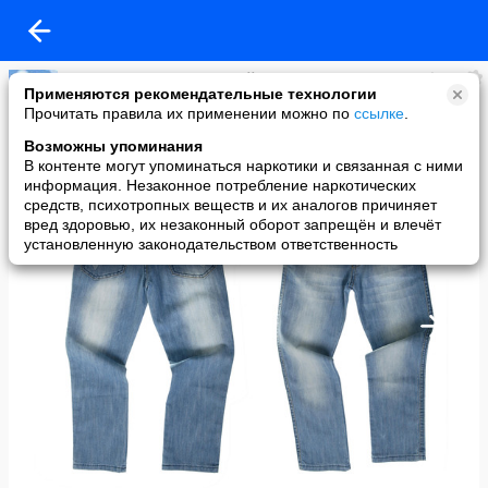
Интернет-магазин Детской одежды"BABYCITY"г.Симферополь
Применяются рекомендательные технологии
added a photo
Прочитать правила их применении можно по
ссылке
.
11 Apr в 16:33
Возможны упоминания
В контенте могут упоминаться наркотики и связанная с ними
информация. Незаконное потребление наркотических
средств, психотропных веществ и их аналогов причиняет
вред здоровью, их незаконный оборот запрещён и влечёт
установленную законодательством ответственность