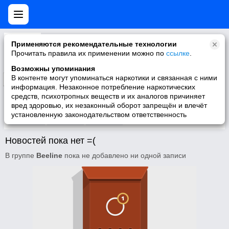
Beeline
Применяются рекомендательные технологии
Официальное представительство ОАО "ВымпелКом" (ТМ "Билайн") Россия в "Моем Мире" Отвечаем на ваши вопросы по обслуживанию в «Билайн»
Прочитать правила их применении можно по
ссылке
.
Возможны упоминания
В контенте могут упоминаться наркотики и связанная с ними
Подписаться
информация. Незаконное потребление наркотических
средств, психотропных веществ и их аналогов причиняет
вред здоровью, их незаконный оборот запрещён и влечёт
установленную законодательством ответственность
Участники
О группе
Видео
Новостей пока нет =(
В группе
Beeline
пока не добавлено ни одной записи