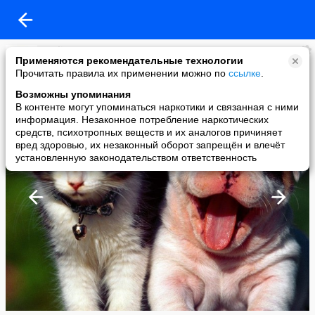
Beeline
Применяются рекомендательные технологии
added a photo
Прочитать правила их применении можно по
ссылке
.
24 Dec в 15:32
Возможны упоминания
В контенте могут упоминаться наркотики и связанная с ними
информация. Незаконное потребление наркотических
средств, психотропных веществ и их аналогов причиняет
вред здоровью, их незаконный оборот запрещён и влечёт
установленную законодательством ответственность