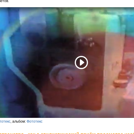
етов.
тотекс
, альбом:
Фототекс