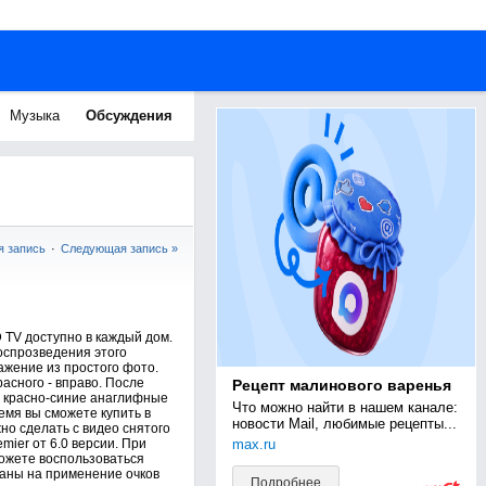
Музыка
Обсуждения
 запись
·
Следующая запись »
 TV доступно в каждый дом.
оспрозведения этого
ажение из простого фото.
расного - вправо. После
Рецепт малинового варенья
з красно-синие анаглифные
Что можно найти в нашем канале: 
емя вы сможете купить в
новости Mail, любимые рецепты...
но сделать с видео снятого
max.ru
ier от 6.0 версии. При
можете воспользоваться
таны на применение очков
Подробнее