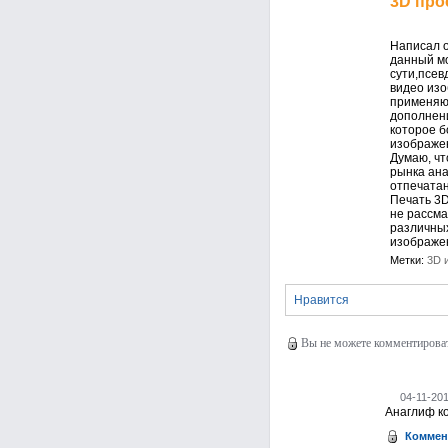
3D про
Написал о
данный мо
сути,псев
видео изо
применяю 
дополнени
которое б
изображен
Думаю, чт
рынка ана
отпечатан
Печать 3D
не рассма
различных
изображен
Метки:
3D 
Нравится
Вы не можете комментировать
04-11-201
Анаглиф ко
Коммен