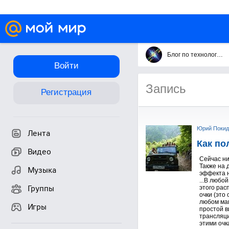
Блог по технологиям фототекс
Войти
Запись
Регистрация
Юрий Покид
Лента
Как по
Видео
Сейчас ни
Также на 
Музыка
эффекта н
...В любо
Группы
этого рас
очки (это
любом маг
Игры
простой в
трансляци
этими очк