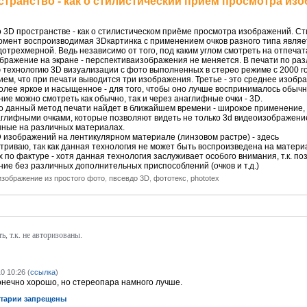
странство - как о стилистический приём просмотра изо
 3D пространстве - как о стилистическом приёме просмотра изображений. Ст
мент воспроизводимая 3Dкартинка с применением очков разного типа являет
дотрехмерной. Ведь независимо от того, под каким углом смотреть на отпеч
бражение на экране - перспективаизображения не меняется. В печати по ра
технологию 3D визуализации с фото выполненных в стерео режиме с 2000 го
ем, что при печати выводится три изображения. Третье - это среднее изоб
олее яркое и насыщенное - для того, чтобы оно лучше воспринималось обычн
ие можно смотреть как обычно, так и через анаглифные очки - 3D.
о данный метод печати найдет в ближайшем времени - широкое применение
глифными очками, которые позволяют видеть не только 3d видеоизображени
ные на различных материалах.
 изображений на лентикулярном материале (линзовом растре) - здесь
триваю, так как данная технология не может быть воспроизведена на матери
 по фактуре - хотя данная технология заслуживает особого внимания, т.к. п
ие без различных дополнительных приспособлений (очков и т.д.)
изображение из простого фото
,
пвсевдо 3D
,
фототекс
,
phototex
, т.к. не авторизованы.
0 10:26 (
ссылка
)
нечно хорошо, но стереопара намного лучше.
тарии запрещены