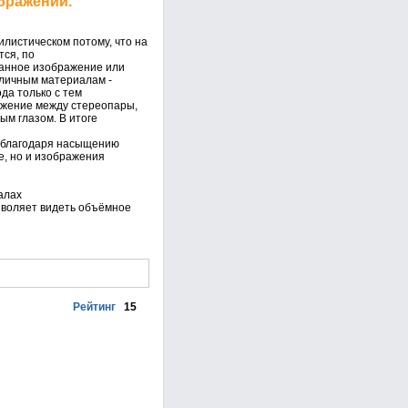
бражений.
илистическом потому, что на
ся, по
атанное изображение или
зличным материалам -
да только с тем
ражение между стереопары,
ым глазом. В итоге
, благодаря насыщению
е, но и изображения
алах
озволяет видеть объёмное
Рейтинг
15