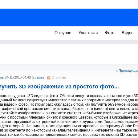
О группе
Участники
Фото
Видео
« Предыдущая
ов
,
04-11-2010 04:43
(
ссылка
)
Это спам
лучить 3D изображение из простого фото...
кого не удивить 3D видео и фото. Об этом пишут и показывают много и уже 3D
данный момент существует множество платных программ и материалов для в
а видео и фото. Поэтому расскажу здесь о том, как получить объемное изобр
й графической программе сместите канал бирюзового (синего) цвета влево, а к
печатайте изображение и вы сможете смотреть объёмное изображение чере
 очки с простыми пленками синего и красного цветов), которые в ближайшее вр
азине торгующей электроникой или книгами и журналами. Тоже самое возмож
идео камерой. Например, такая функция вмонтирована в порграмму Adobe Prem
и 3d контента по некоторым каналам телевидения и интернета - вы также с
ами, так как большинство применяемых сейчас простых технологий 3D расчи