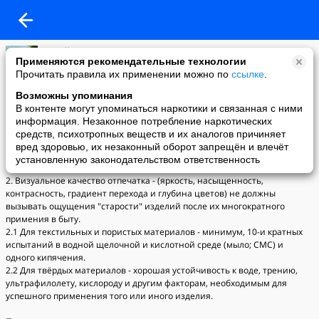
Юрий Покидов
Применяются рекомендательные технологии
26-03-2010 01:59
Прочитать правила их применении можно по
ссылке
.
Отличия новых технологий печати от технологий прошлого века...
Возможны упоминания
Принтерная печать по всем материалам
В контенте могут упоминаться наркотики и связанная с ними
1. В основе оценки качества графической и фотопечати лежат четыре
информация. Незаконное потребление наркотических
теста, методика которых официально утверждена Ассоциацией
средств, психотропных веществ и их аналогов причиняет
фотопроизводителей. Прежде всего оценивается точность
вред здоровью, их незаконный оборот запрещён и влечёт
цветопередачи, плавность переходов и качество передачи градаций
установленную законодательством ответственность
серого.
2. Визуальное качество отпечатка - (яркость, насыщенность,
контрасность, градиент перехода и глубина цветов) не должны
вызывать ощущения "старости" изделий после их многократного
примения в быту.
2.1 Для текстильных и пористых материалов - минимум, 10-и кратных
испытаний в водной щелочной и кислотной среде (мыло; СМС) и
одного кипячения.
2.2 Для твёрдых материалов - хорошая устойчивость к воде, трению,
ультрафилолету, кислороду и другим факторам, необходимым для
успешного применения того или иного изделия.