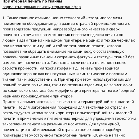
Принтерная печать по тканям
варианты: прямая печать, термотрансфер
1. Самое главное отличие новых технологий - это универсализм
применения оборудования для разных отраслей промышленности с
производством продукции непревзойденного качества и сверх
прочностью печати с возможностью воспроизведения печати по
любым видам тканей - на одном принтере, на одних и тех же чернилах,
при использовании одной и той же технологии печати, которая
позволяет не обращать внимание на химическую составляющую
волокон различных тканей и сохранять фактуры и текстуры тканей без
изменения после печати. Т.е. ткань после печати не меняет своих
свойств прочности, мягкости грифа и т.д. Печать производится
одинаково хорошо как по натуральным и синтетическим волокнам
тканей, так и искусственным. Принтер при этом используется как для
прямой печати по тканям, так и по готовым изделиям, не зависимо от
их химического состава без модификации принтера на тех же "родных"
чернилах производителей принтеров.
Принтеры применяются, как с пьезо так и термоструйной технологией
печати. Но для изготовления продукции для текстильной отрасли -
рекомендуется использовать принтеры с пьезоструйной технологией
печати и применением пигментных чернил для упрощения технологии
закрепления печати на различных носителях. Для сувенирной,
презентационной и рекламной отрасли также хорошо подойдут
принтеры с термоструйной технологией печати. Обычно на таких