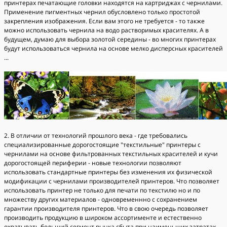
принтерах печатающие головки находятся на картриджах с чернилами.
Применение пигментных чернил обусловлено только простотой
закрепления изображения. Если вам этого не требуется - то также
можно использовать чернила на водо растворимых красителях. А в
будущем, думаю для выбора золотой середины - во многих принтерах
будут использоваться чернила на основе мелко дисперсных красителей
...
2. В отличии от технологий прошлого века - где требовались
специализированные дорогостоящие "текстильные" принтеры с
чернилами на основе фильтрованных текстильных красителей и кучи
дорогостоящей периферии - новые технологии позволяют
использовать стандартные принтеры без изменения их физической
модификации с чернилами производителей принтеров. Что позволяет
использовать принтер не только для печати по текстилю но и по
множеству других материалов - одновременнно с сохранением
гарантии производителя принтеров. Что в свою очередь позволяет
производить продукцию в широком ассортименте и естественно
охватывать больший сегмент рынка сбыта при наименьших затратах