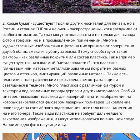
2. Кроме бумаг - существуют тысячи других носителей для печати, но в
России и странах СНГ они не очень распространены - хотя заслуживают
особого внимания. Так как могут использоваться не только для вывода
фото и графики, но и в промышленном применении. Многие
художественные изображения и фото на них принимают совершенно
другой облик, смысл и глубину замысла. Этому способствуют такие
факторы - как различные покрытия или состав пластика. Так например
существует так называемый "металлопластик" - это пластик с
глянцевым или матовым металлизированным покрытием разных
цветов и оттенков, имитирующий различные металлы. Также есть
пластики с голографическим покрытием, светоотражающие и
светящиеся в темноте. Много пластиков с различной фактурой и
текстурой под различные породы дерева и других материалов. Особый
интерес - вызывают пластики для лазерной печати, изображения на
которых закрепляются фьюзером лазерных принтеров. Закрепление
происходит за счет лёгкого подплавления носителя после нанесения
на него тонера. Такие виды пластиков не требуют дальнейшего
закрепления изображения, и могут использоваться во внешней среде.
Например для фото на улице и т.д.