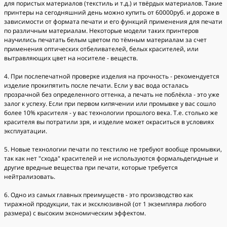
для пористых материалов (текстиль и т.д.) и твёрдых материалов. Такие
принтеры на сегодняшний день можно купить от 60000руб. и дороже в
зависимости от формата печати и его функций применения для печати
по различным материалам. Некоторые модели таких принтеров
научились печатать белым цветом по тёмным материалам за счет
применения оптических отбеливателей, белых красителей, или
вытравляющих цвет на носителе - веществ.
4. При послепечатной проверке изделия на прочность - рекомендуется
изделие прокипятить после печати. Если у вас вода осталась
прозрачной без определенного оттенка, а печать не поблёкла - это уже
залог к успеху. Если при первом кипячении или промывке у вас сошло
более 10% красителя - у вас технологии прошлого века. Т.е. столько же
красителя вы потратили зря, и изделие может окраситься в условиях
эксплуатации.
5. Новые технологии печати по текстилю не требуют вообще промывки,
так как нет "схода" красителей и не используются формальдегидные и
другие вредные вещества при печати, которые требуется
нейтрализовать.
6. Одно из самых главных преимуществ - это производство как
тиражной продукции, так и эксклюзивной (от 1 экземпляра любого
размера) с высоким экономическим эффектом.