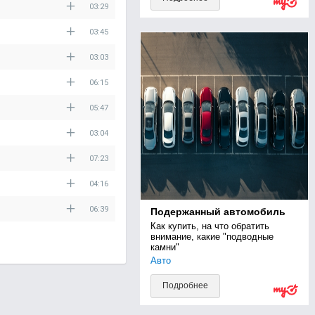
03:29
03:45
03:03
06:15
05:47
03:04
07:23
04:16
06:39
Подержанный автомобиль
Как купить, на что обратить 
внимание, какие "подводные 
камни"
Авто
Подробнее