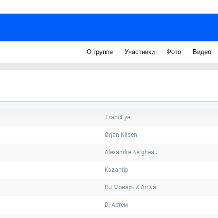
О группе
Участники
Фото
Видео
TrancEye
Ørjan Nilsen
Alexandre Bergheau
Kazantip
DJ Фонарь & Arrival
Dj Артем