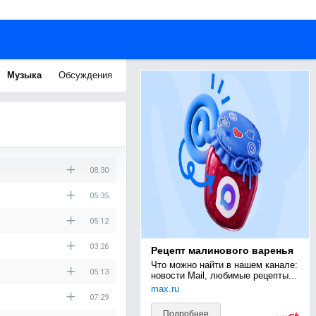
Музыка
Обсуждения
08:30
05:35
05:12
03:26
Рецепт малинового варенья
Что можно найти в нашем канале: 
05:13
новости Mail, любимые рецепты...
max.ru
07:29
Подробнее