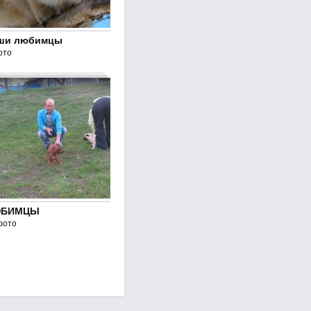
ши любимцы
ото
БИМЦЫ
фото