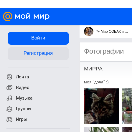
🐾 Мир СОБАК и КОШЕК 🐾
Войти
Фотографии
Регистрация
МИРРА
Лента
моя "доча" :)
Видео
Музыка
Группы
Игры