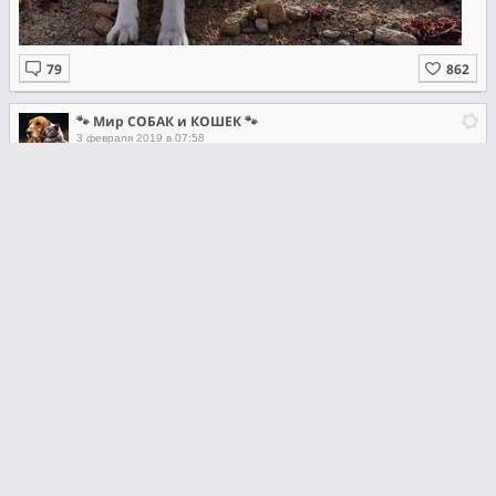
🐾 Мир СОБАК и КОШЕК 🐾
3 февраля 2019 в 07:58
Вот какой медвежонок, а язычок синий.
🐾 Мир СОБАК и КОШЕК 🐾
2 февраля 2019 в 08:40