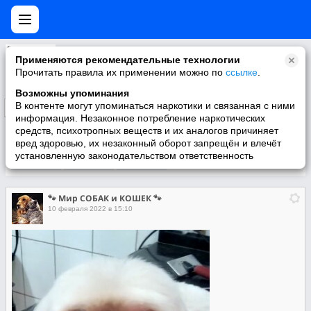
🐾 Мир СОБАК и КОШЕК 🐾
Применяются рекомендательные технологии
Прочитать правила их применении можно по
ссылке
.
Возможны упоминания
В контенте могут упоминаться наркотики и связанная с ними
Подписаться
информация. Незаконное потребление наркотических
средств, психотропных веществ и их аналогов причиняет
вред здоровью, их незаконный оборот запрещён и влечёт
установленную законодательством ответственность
Участники
О группе
Видео
🐾 Мир СОБАК и КОШЕК 🐾
10 февраля 2022 в 15:10