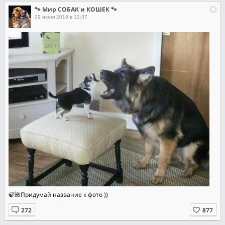
🐾 Мир СОБАК и КОШЕК 🐾
29 июня 2019 в 12:37
🍃🌺Придумай название к фото ))