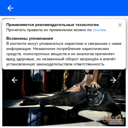
Союз художников "ЖИВОПИСНЫЕ КОТЫ"
Применяются рекомендательные технологии
added a photo
Прочитать правила их применении можно по
ссылке
.
12 Sep в 17:05
Возможны упоминания
В контенте могут упоминаться наркотики и связанная с ними
информация. Незаконное потребление наркотических
средств, психотропных веществ и их аналогов причиняет
вред здоровью, их незаконный оборот запрещён и влечёт
установленную законодательством ответственность