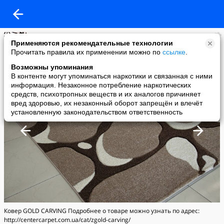
Center Carpet - Ковры из Турции
Применяются рекомендательные технологии
added a photo
Прочитать правила их применении можно по
ссылке
.
25 Aug в 15:22
Возможны упоминания
В контенте могут упоминаться наркотики и связанная с ними
информация. Незаконное потребление наркотических
средств, психотропных веществ и их аналогов причиняет
вред здоровью, их незаконный оборот запрещён и влечёт
установленную законодательством ответственность
Ковер GOLD CARVING Подробнее о товаре можно узнать по адрес:
http://centercarpet.com.ua/cat/zgold-carving/