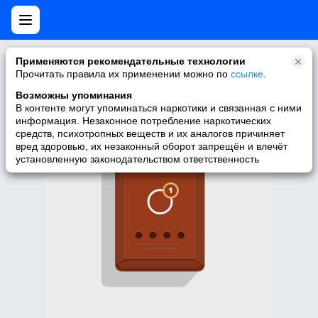
Нет мобильной версии
Применяются рекомендательные технологии
Прочитать правила их применении можно по
ссылке
.
У запрашиваемой вами страницы нет версии для мобильных
устройств. Для её просмотра вы можете перейти на полную
Возможны упоминания
версию Моего Мира.
В контенте могут упоминаться наркотики и связанная с ними
информация. Незаконное потребление наркотических
Перейти на полную версию
средств, психотропных веществ и их аналогов причиняет
вред здоровью, их незаконный оборот запрещён и влечёт
установленную законодательством ответственность