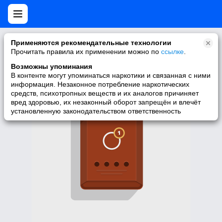
Нет мобильной версии
Применяются рекомендательные технологии
Прочитать правила их применении можно по
ссылке
.
У запрашиваемой вами страницы нет версии для мобильных
устройств. Для её просмотра вы можете перейти на полную
Возможны упоминания
версию Моего Мира.
В контенте могут упоминаться наркотики и связанная с ними
информация. Незаконное потребление наркотических
Перейти на полную версию
средств, психотропных веществ и их аналогов причиняет
вред здоровью, их незаконный оборот запрещён и влечёт
установленную законодательством ответственность