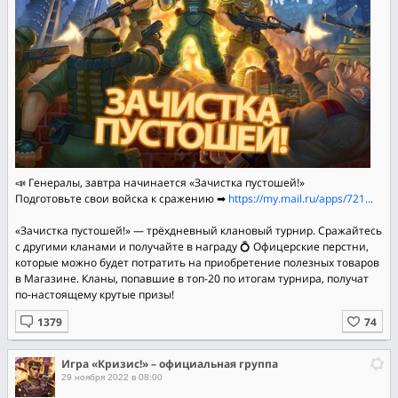
📣 Генералы, завтра начинается «Зачистка пустошей!»
Подготовьте свои войска к сражению ➡
https://my.mail.ru/apps/721...
«Зачистка пустошей!» — трёхдневный клановый турнир. Сражайтесь
с другими кланами и получайте в награду 💍 Офицерские перстни,
которые можно будет потратить на приобретение полезных товаров
в Магазине. Кланы, попавшие в топ-20 по итогам турнира, получат
по‑настоящему крутые призы!
Игра «Кризис!» – официальная группа
29 ноября 2022 в 08:00