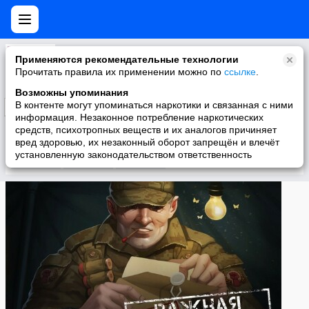
Игра «Кризис!» – официальная группа
Применяются рекомендательные технологии
Игра «Кризис!» - официальная группа
Прочитать правила их применении можно по
ссылке
.
Возможны упоминания
В контенте могут упоминаться наркотики и связанная с ними
Подписаться
информация. Незаконное потребление наркотических
средств, психотропных веществ и их аналогов причиняет
вред здоровью, их незаконный оборот запрещён и влечёт
установленную законодательством ответственность
Участники
О группе
Видео