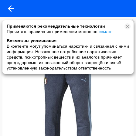
Дагестан сегодня
Применяются рекомендательные технологии
added a photo
Прочитать правила их применении можно по
ссылке
.
21 Nov в 22:51
Возможны упоминания
В контенте могут упоминаться наркотики и связанная с ними
информация. Незаконное потребление наркотических
средств, психотропных веществ и их аналогов причиняет
вред здоровью, их незаконный оборот запрещён и влечёт
установленную законодательством ответственность