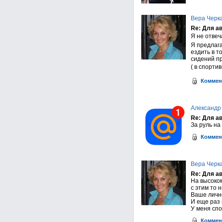
Вера Черк
Re: Для а
Я не отвеч
Я предлага
ездить в т
сидений пр
( в спорт
Коммен
Александр
Re: Для а
За руль на
Коммен
Вера Черк
Re: Для а
На высоком
с этим то 
Ваше лично
И еще раз 
У меня спо
Коммен