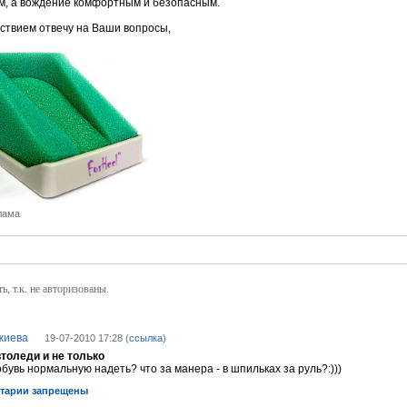
м, а вождение комфортным и безопасным.
ствием отвечу на Ваши вопросы,
лама
, т.к. не авторизованы.
жиева
19-07-2010 17:28 (
ссылка
)
втоледи и не только
бувь нормальную надеть? что за манера - в шпильках за руль?:)))
тарии запрещены