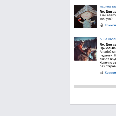
марина за
Re: Для а
а вы алекс
каблука?
Коммен
Анна Абол
Re: Для а
Прикольна
А набойки 
педалей. Н
любая обув
Конечно в 
раз откров
Коммен