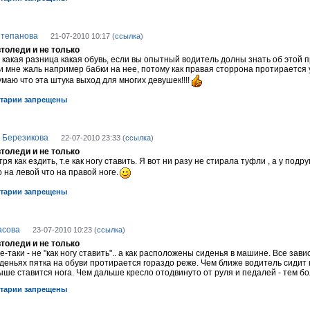
тепанова
21-07-2010 10:17 (
ссылка
)
втоледи и не только
 какая разница какая обувь, если вы опытный водитель долны знать об этой п
 мне жаль например бабки на нее, потому как правая сторрона протирается 
маю что эта штука выход для многих девушек!!!!
тарии запрещены
 Березикова
22-07-2010 23:33 (
ссылка
)
втоледи и не только
ря как ездить, т.е как ногу ставить. Я вот ни разу не стирала туфли , а у подр
о на левой что на правой ноге.
тарии запрещены
асова
23-07-2010 10:23 (
ссылка
)
втоледи и не только
е-таки - не "как ногу ставить".. а как расположены сиденья в машине. Все зави
деньях пятка на обуви протирается гораздо реже. Чем ближе водитель сидит
ыше ставится нога. Чем дальше кресло отодвинуто от руля и педалей - тем бол
тарии запрещены