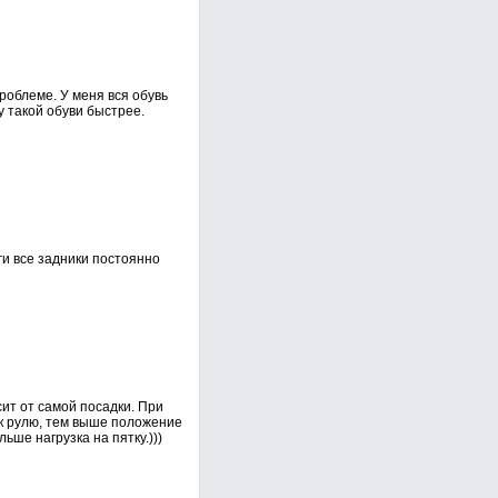
роблеме. У меня вся обувь
у такой обуви быстрее.
уги все задники постоянно
сит от самой посадки. При
 к рулю, тем выше положение
ьше нагрузка на пятку.)))