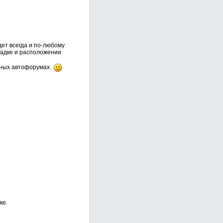
ет всегда и по-любому
осадке и расположении
жных автофорумах.
ке.