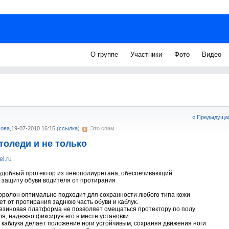
О группе
Участники
Фото
Видео
« Предыдущая
сова
,
19-07-2010 16:15
(
ссылка
)
Это спам
толеди и не только
l.ru
удобный протектор из пенополиуретана, обеспечивающий
защиту обуви водителя от протирания
поролон оптимально подходит для сохранности любого типа кожи
т от протирания заднюю часть обуви и каблук.
резиновая платформа не позволяет смещаться протектору по полу
я, надежно фиксируя его в месте установки.
я каблука делает положение ноги устойчивым, сохраняя движения ноги