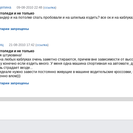
цепина
09-08-2010 22:48 (
ссылка
)
втоледи и не только
андер и на потолке спать пробовали и на шпилька ездить? все ок и на каблуках
тарии запрещены
иц
21-08-2010 17:42 (
ссылка
)
втоледи и не только
я штуковина!
на любых каблуках очень заметно стираются, причем вне зависимости от вы
у конечно если ездить много. У меня одна машина спортивная на автомате, 
ь страдает везде...
идеале нужно завести постоянно живущие в машине водительские кроссовки,
енно влом)))
тарии запрещены