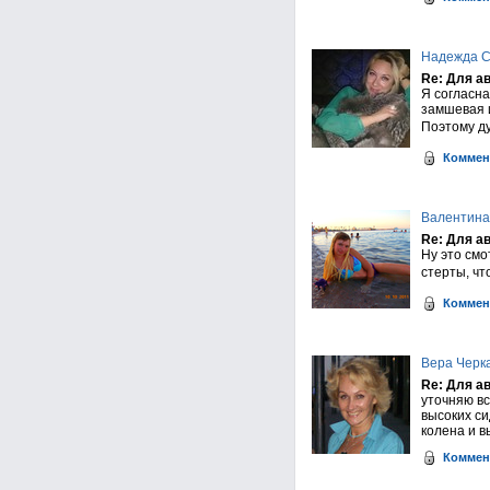
Надежда С
Re: Для а
Я согласна
замшевая и
Поэтому ду
Коммен
Валентина
Re: Для а
Ну это смот
стерты, чт
Коммен
Вера Черк
Re: Для а
уточняю вс
высоких си
колена и в
Коммен