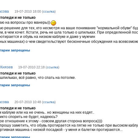
асова
19-07-2010 18:00 (
ссылка
)
втоледи и не только
аю на вопросы про манеры))
ю решение для тех, кто несмотря на ваше понимание "нормальной обуви" буд
ом, в чем хочет. Кстати, речь не шла только о шпильках. При определенной п
отирается и обувь на низком каблуке и даже у мужчин
ивных машинах) о чем свидетельствуют бесконечные обсуждения на всевозмо
тарии запрещены
 Князев
19-07-2010 22:18 (
ссылка
)
втоледи и не только
 шпильках, всё равно, что спать на потолке.
тарии запрещены
асова
20-07-2010 10:48 (
ссылка
)
втоледи и не только
 каблуке или на не очень.. но женщины на них ездят..
никто спорить не будет, надеюсь?
е отношение к этому - совсем другая сторона вопроса))))
прошу заметить, что обувь протирается на пятке не только при высоком каблу
ртивная машина с низкой посадкой - у меня и балетки протираются...
тарии запрещены