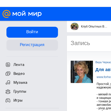
Клуб Опытных Водил
Войти
Запись
Регистрация
Вера Черка
Лента
Для ав
Видео
www.forhee
Музыка
Простой, 
надежную 
Группы
- мягкий 
и защищае
Игры
- тонкая 
автомобил
- упор дл