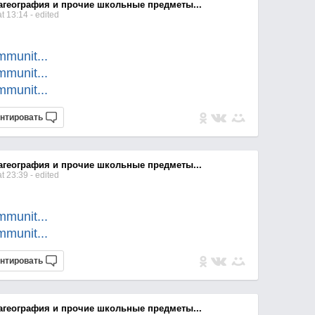
агеография и прочие школьные предметы...
t 13:14
- edited
commun
it...
commun
it...
commun
it...
нтировать
агеография и прочие школьные предметы...
t 23:39
- edited
commun
it...
commun
it...
нтировать
агеография и прочие школьные предметы...