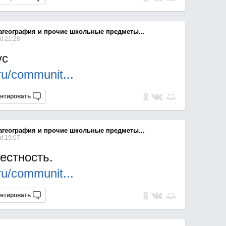
агеография и прочие школьные предметы...
t 21:28
ус
l.ru/commun
it...
нтировать
агеография и прочие школьные предметы...
t 19:07
естность.
l.ru/commun
it...
нтировать