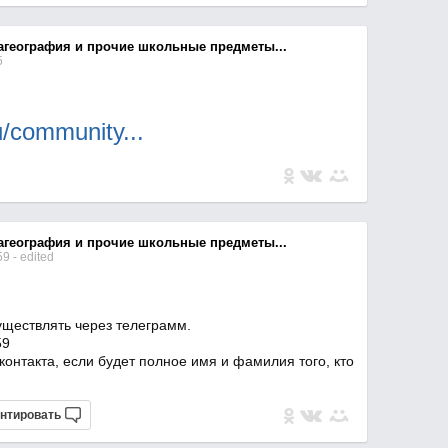
агеография и прочие школьные предметы...
5
ru/communi
ty...
агеография и прочие школьные предметы...
:59
- edited
уществлять через телеграмм.
59
контакта, если будет полное имя и фамилия того, кто
нтировать