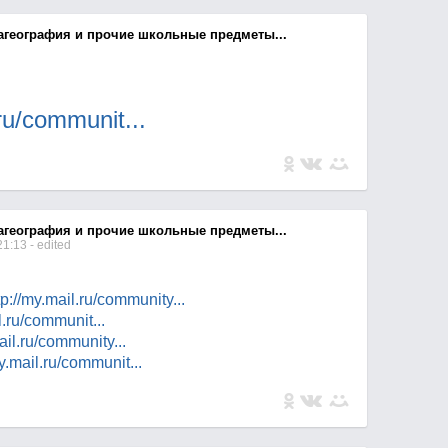
агеография и прочие школьные предметы...
l.ru/commun
it...
агеография и прочие школьные предметы...
21:13
- edited
tp://my.mail.ru/communi
ty...
il.ru/commun
it...
mail.ru/communi
ty...
my.mail.ru/commun
it...