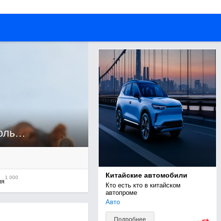
Метафизика, метагеография и прочие школьные предметы...
Китайские автомобили
1 000
ия
Кто есть кто в китайском 
автопроме
Авто
Подробнее