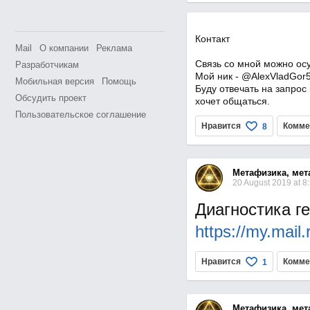
Контакт
Mail
О компании
Реклама
Связь со мной можно ос
Разработчикам
Мой ник - @AlexVladGor
Мобильная версия
Помощь
Буду отвечать на запрос 
Обсудить проект
хочет общаться.
Пользовательское соглашение
Нравится
Комме
8
Метафизика, мет
20 August 2019 at 8
Диагностика г
https://my.mai
Нравится
Комме
1
Метафизика, мет