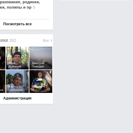
р
азовани
я, родинки
,
5
к
и, полипы и пр
Посмотреть все
ники
262
Все
Иван
Дмитрий Юрьевич
Дьяченко
Плющев
Виктор
Чеслав
на
Баклашов
Ч
Администрация