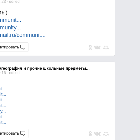
1:23
- edited
лы)
commun
it...
mmuni
ty...
.mail.ru/commun
it...
нтировать
агеография и прочие школьные предметы...
0:16
- edited
n
it...
n
it...
n
it...
n
it...
ty...
n
it...
n
it...
нтировать