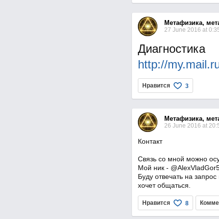
Метафизика, мет
27 June 2016 at 0:3
Диагностика
http://my.mail.
Нравится
3
Метафизика, мет
26 June 2016 at 20
Контакт
Связь со мной можно ос
Мой ник - @AlexVladGor
Буду отвечать на запрос 
хочет общаться.
Нравится
Комме
8