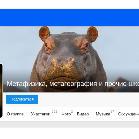
Подписаться
262
2
17
О группе
Участники
Фото
Видео
Музыка
Обсужден