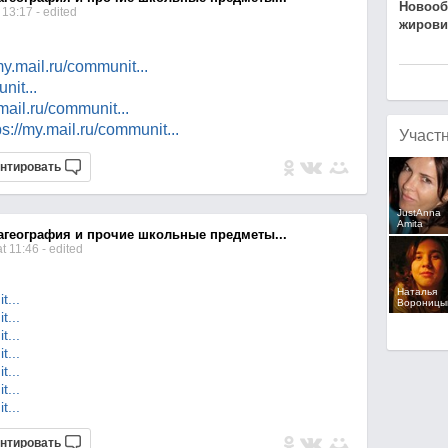
Новооб
 13:17
- edited
жирови
/my.mail.ru/commun
it...
mun
it...
.mail.ru/commun
it...
ps://my.mail.ru/commun
it...
Участ
нтировать
JustAnna
Amita
агеография и прочие школьные предметы...
t 11:46
- edited
Наталья
n
it...
Вороницы
n
it...
n
it...
n
it...
n
it...
n
it...
n
it...
нтировать