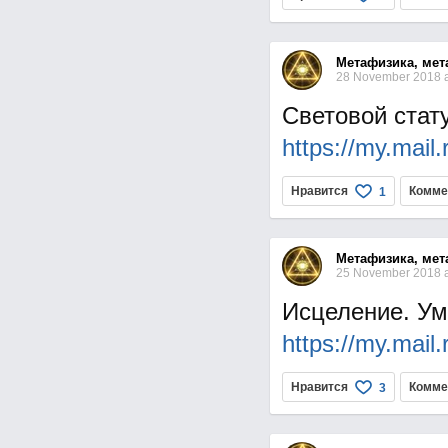
Метафизика, мет
28 November 2018 a
Световой стат
https://my.mai
Нравится
Комме
1
Метафизика, мет
25 November 2018 a
Исцеление. Ум
https://my.mai
Нравится
Комме
3