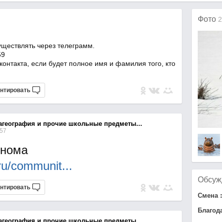
Фото
2
уществлять через телеграмм.
59
контакта, если будет полное имя и фамилия того, кто
нтировать
агеография и прочие школьные предметы...
:57
енома
l.ru/commun
it...
Обсуж
нтировать
Смена 
Благод
агеография и прочие школьные предметы...