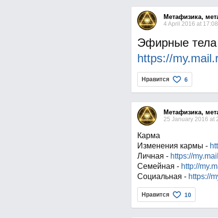
Метафизика, мет
4 April 2016 at 17:08
Эфирные тела
https://my.mai
Нравится
6
Метафизика, мет
25 January 2016 at 
Карма
Изменения кармы -
ht
Личная -
https://my.ma
Семейная -
http://my.
Социальная -
https://
Нравится
10