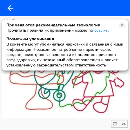
Польза детям - радость Мамам ❤ Фантазер
Применяются рекомендательные технологии
added a photo
Прочитать правила их применении можно по
ссылке
.
17 Dec в 01:31
Возможны упоминания
В контенте могут упоминаться наркотики и связанная с ними
информация. Незаконное потребление наркотических
средств, психотропных веществ и их аналогов причиняет
вред здоровью, их незаконный оборот запрещён и влечёт
установленную законодательством ответственность
Like