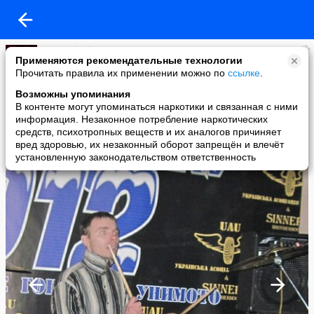
group_akvilon
Применяются рекомендательные технологии
added a photo
Прочитать правила их применении можно по
ссылке
.
09 Jun в 23:56
Возможны упоминания
В контенте могут упоминаться наркотики и связанная с ними
информация. Незаконное потребление наркотических
средств, психотропных веществ и их аналогов причиняет
вред здоровью, их незаконный оборот запрещён и влечёт
установленную законодательством ответственность