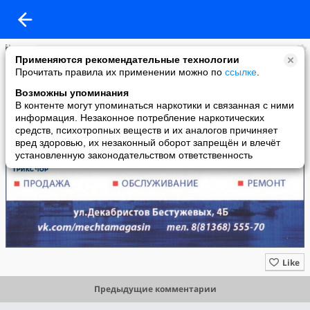
"Живые" организации, товары, услуги
Применяются рекомендательные технологии
added a photo
Прочитать правила их применении можно по
ссылке
.
13 Feb в 03:12
Возможны упоминания
В контенте могут упоминаться наркотики и связанная с ними
информация. Незаконное потребление наркотических
средств, психотропных веществ и их аналогов причиняет
вред здоровью, их незаконный оборот запрещён и влечёт
установленную законодательством ответственность
Like
Предыдущие комментарии