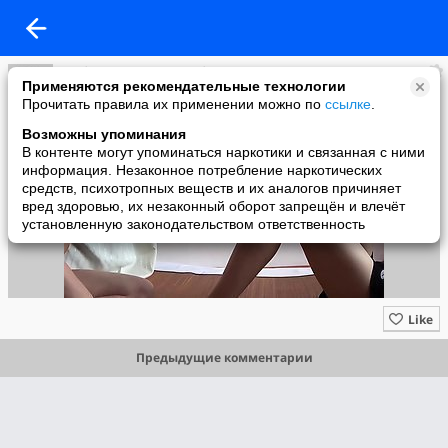
Любовь и ещё раз Любовь
Применяются рекомендательные технологии
added a photo
Прочитать правила их применении можно по
ссылке
.
22 Sep в 22:02
Возможны упоминания
В контенте могут упоминаться наркотики и связанная с ними
информация. Незаконное потребление наркотических
средств, психотропных веществ и их аналогов причиняет
вред здоровью, их незаконный оборот запрещён и влечёт
установленную законодательством ответственность
Like
Предыдущие комментарии