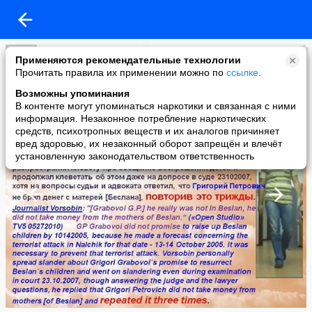
Владимир Калашникoff поэт
Применяются рекомендательные технологии
added a photo
Прочитать правила их применении можно по
ссылке
.
22 Sep в 17:32
Возможны упоминания
В контенте могут упоминаться наркотики и связанная с ними
информация. Незаконное потребление наркотических
средств, психотропных веществ и их аналогов причиняет
вред здоровью, их незаконный оборот запрещён и влечёт
установленную законодательством ответственность