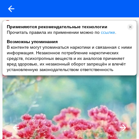
MERCI
Применяются рекомендательные технологии
added a photo
Прочитать правила их применении можно по
ссылке
.
15 Jan в 19:11
Возможны упоминания
В контенте могут упоминаться наркотики и связанная с ними
информация. Незаконное потребление наркотических
средств, психотропных веществ и их аналогов причиняет
вред здоровью, их незаконный оборот запрещён и влечёт
установленную законодательством ответственность