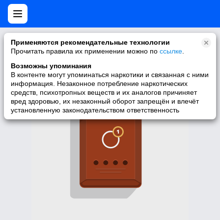
Нет мобильной версии
Применяются рекомендательные технологии
Прочитать правила их применении можно по
ссылке
.
У запрашиваемой вами страницы нет версии для мобильных
устройств. Для её просмотра вы можете перейти на полную
Возможны упоминания
версию Моего Мира.
В контенте могут упоминаться наркотики и связанная с ними
информация. Незаконное потребление наркотических
Перейти на полную версию
средств, психотропных веществ и их аналогов причиняет
вред здоровью, их незаконный оборот запрещён и влечёт
установленную законодательством ответственность