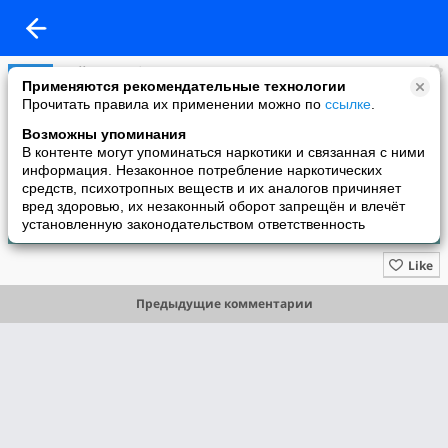
Мой Мир. Обновления
Применяются рекомендательные технологии
added a photo
Прочитать правила их применении можно по
ссылке
.
12 Mar в 11:39
Возможны упоминания
В контенте могут упоминаться наркотики и связанная с ними
информация. Незаконное потребление наркотических
средств, психотропных веществ и их аналогов причиняет
вред здоровью, их незаконный оборот запрещён и влечёт
установленную законодательством ответственность
Like
Предыдущие комментарии