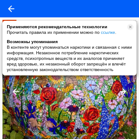
Мир
Применяются рекомендательные технологии
added a photo
Прочитать правила их применении можно по
ссылке
.
05 Jun в 20:27
Возможны упоминания
В контенте могут упоминаться наркотики и связанная с ними
информация. Незаконное потребление наркотических
средств, психотропных веществ и их аналогов причиняет
вред здоровью, их незаконный оборот запрещён и влечёт
установленную законодательством ответственность