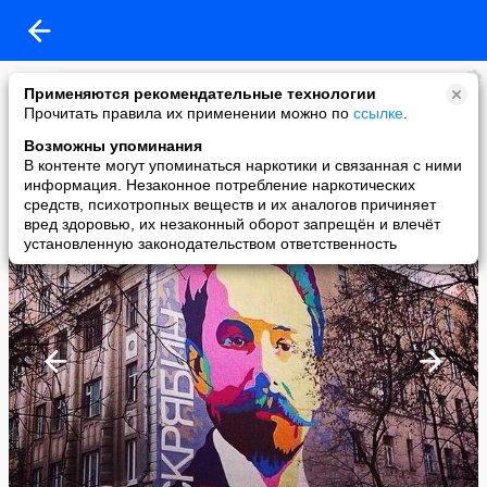
Москва
Применяются рекомендательные технологии
added a photo
Прочитать правила их применении можно по
ссылке
.
21 Jul в 20:52
Возможны упоминания
В контенте могут упоминаться наркотики и связанная с ними
информация. Незаконное потребление наркотических
средств, психотропных веществ и их аналогов причиняет
вред здоровью, их незаконный оборот запрещён и влечёт
установленную законодательством ответственность