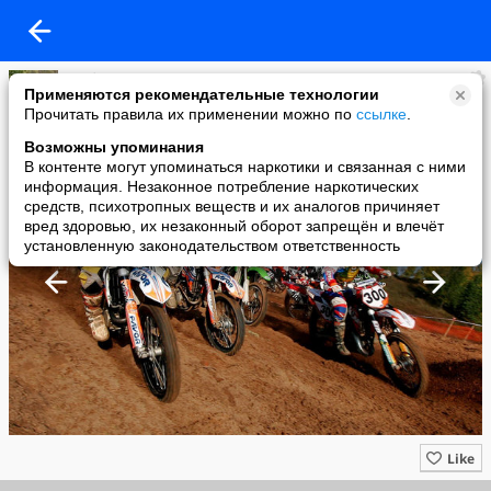
Любители мотоспорта!!!
Применяются рекомендательные технологии
added a photo
Прочитать правила их применении можно по
ссылке
.
19 Jul в 17:31
Возможны упоминания
В контенте могут упоминаться наркотики и связанная с ними
информация. Незаконное потребление наркотических
средств, психотропных веществ и их аналогов причиняет
вред здоровью, их незаконный оборот запрещён и влечёт
установленную законодательством ответственность
Like