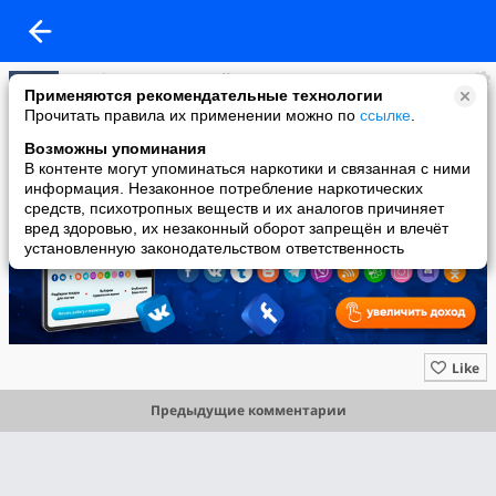
Myref.pro - отложенный автопостинг
Применяются рекомендательные технологии
added a photo
Прочитать правила их применении можно по
ссылке
.
03 Mar в 14:37
Возможны упоминания
В контенте могут упоминаться наркотики и связанная с ними
информация. Незаконное потребление наркотических
средств, психотропных веществ и их аналогов причиняет
вред здоровью, их незаконный оборот запрещён и влечёт
установленную законодательством ответственность
Like
Предыдущие комментарии