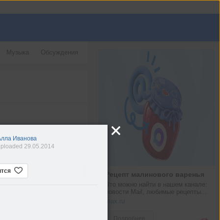
Музыка
Обсуждения
Алла Иванова
ploaded 29.05.2014
ится
Рецепт малинового варенья
Что можно найти в нашем канале: 
новости Mail, любимые рецепты...
max.ru
Подробнее