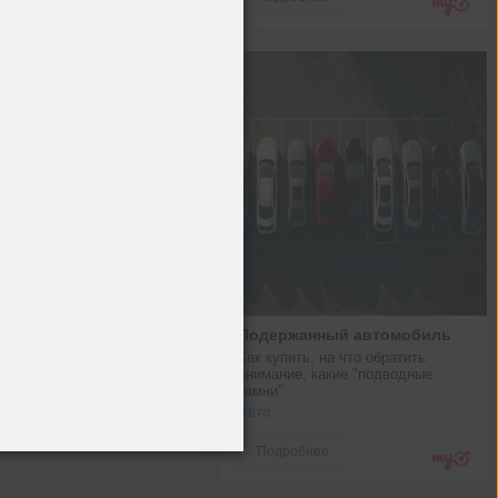
Подержанный автомобиль
Как купить, на что обратить 
внимание, какие "подводные 
то со мной
камни"
Авто
Подробнее