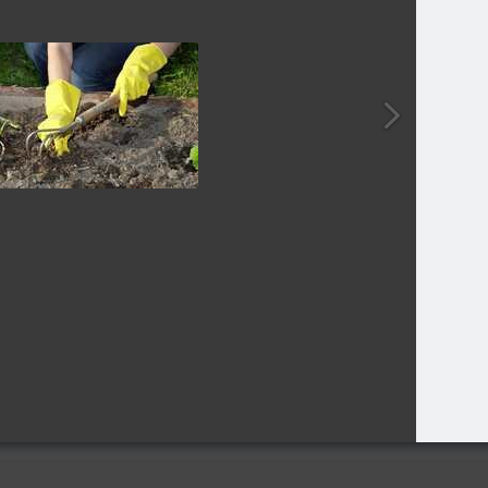
обложка
Фон на обложку
Фо
2 фото
1 фото