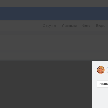
О группе
Участники
Фото
Видео
u
Нрав