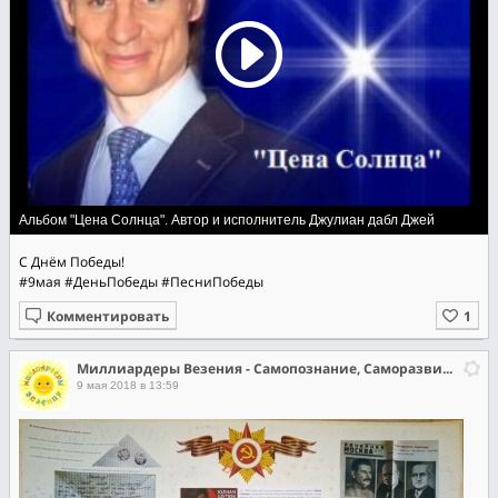
Альбом "Цена Солнца". Автор и исполнитель Джулиан дабл Джей
С Днём Победы!
#9мая
#ДеньПобеды
#ПесниПобеды
Комментировать
Миллиардеры Везения - Самопознание, Саморазвитие, Самореализация
9 мая 2018 в 13:59