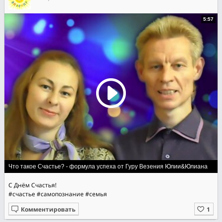
5:57
Что такое Счастье? - формула успеха от Гуру Везения Юлии&Юлиана
С Днём Счастья!
#счастье
#самопознание
#семья
Комментировать