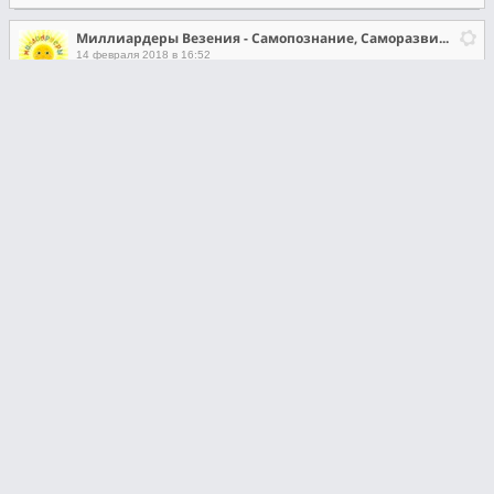
Миллиардеры Везения - Самопознание, Саморазвитие, Самореализация
14 февраля 2018 в 16:52
4:58
Что такое Любовь? - формула счастливой и успешной жизни от Гуру Везения Юлии&Юлиана
С Днем всех влюбленных!
#14февраля
#любовь
#самопознание