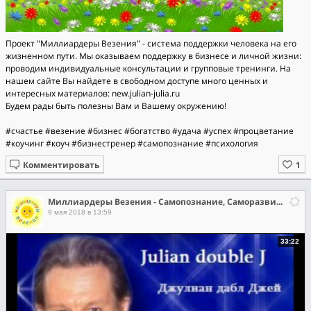
Проект "Миллиардеры Везения" - система поддержки человека на его
жизненном пути. Мы оказываем поддержку в бизнесе и личной жизни:
проводим индивидуальные консультации и групповые тренинги. На
нашем сайте Вы найдете в свободном доступе много ценных и
интересных материалов: new.julian-julia.ru
Будем рады быть полезны Вам и Вашему окружению!
#счастье #везение #бизнес #богатство #удача #успех #процветание
#коучинг #коуч #бизнестренер #самопознание #психология
Комментировать
Миллиардеры Везения - Самопознание, Саморазвитие, Самореализация
9 мая 2018 в 13:59
33:22