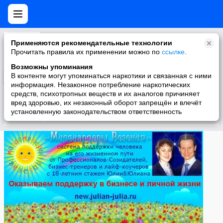
Миллиардеры Везения - Самопознание, Саморазвитие, Самореализация
Применяются рекомендательные технологии
Практические советы по самым важным вопросам: что такое счастье, как стать счастливой, что такое любовь, что такое семья, как стать богатым.
Прочитать правила их применении можно по
ссылке
.
Возможны упоминания
В контенте могут упоминаться наркотики и связанная с ними
Подписаться
информация. Незаконное потребление наркотических
средств, психотропных веществ и их аналогов причиняет
вред здоровью, их незаконный оборот запрещён и влечёт
установленную законодательством ответственность
Участники
О группе
Видео