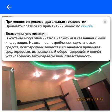
Ремонт квартир в Орске 33-30-48
Применяются рекомендательные технологии
added a photo
Прочитать правила их применении можно по
ссылке
.
20 Feb в 09:30
Возможны упоминания
В контенте могут упоминаться наркотики и связанная с ними
информация. Незаконное потребление наркотических
средств, психотропных веществ и их аналогов причиняет
вред здоровью, их незаконный оборот запрещён и влечёт
установленную законодательством ответственность