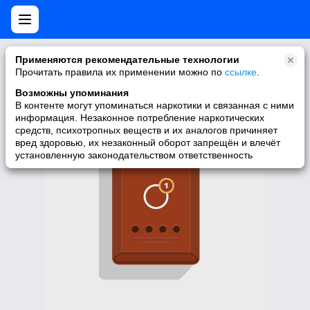
Нет мобильной версии
Применяются рекомендательные технологии
Прочитать правила их применении можно по
ссылке
.
У запрашиваемой вами страницы нет версии для мобильных
устройств. Для её просмотра вы можете перейти на полную
Возможны упоминания
версию Моего Мира.
В контенте могут упоминаться наркотики и связанная с ними
информация. Незаконное потребление наркотических
Перейти на полную версию
средств, психотропных веществ и их аналогов причиняет
вред здоровью, их незаконный оборот запрещён и влечёт
установленную законодательством ответственность