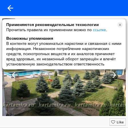
Рыбалка, охота и отдых в России!
Применяются рекомендательные технологии
added a photo
Прочитать правила их применении можно по
ссылке
.
22 Aug в 17:36
Возможны упоминания
В контенте могут упоминаться наркотики и связанная с ними
информация. Незаконное потребление наркотических
средств, психотропных веществ и их аналогов причиняет
вред здоровью, их незаконный оборот запрещён и влечёт
установленную законодательством ответственность
Like