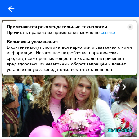
Школа №19 г.Иваново
Применяются рекомендательные технологии
added a photo
Прочитать правила их применении можно по
ссылке
.
14 Jun в 18:03
Возможны упоминания
В контенте могут упоминаться наркотики и связанная с ними
информация. Незаконное потребление наркотических
средств, психотропных веществ и их аналогов причиняет
вред здоровью, их незаконный оборот запрещён и влечёт
установленную законодательством ответственность