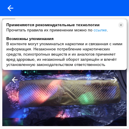
Подработка в Интернете
Применяются рекомендательные технологии
added a photo
Прочитать правила их применении можно по
ссылке
.
30 Mar в 18:37
Возможны упоминания
В контенте могут упоминаться наркотики и связанная с ними
информация. Незаконное потребление наркотических
средств, психотропных веществ и их аналогов причиняет
вред здоровью, их незаконный оборот запрещён и влечёт
установленную законодательством ответственность