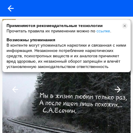
Цитаты, стихи, истории, притчи, юмор
Применяются рекомендательные технологии
added a photo
Прочитать правила их применении можно по
ссылке
.
12 Mar в 14:28
Возможны упоминания
В контенте могут упоминаться наркотики и связанная с ними
информация. Незаконное потребление наркотических
средств, психотропных веществ и их аналогов причиняет
вред здоровью, их незаконный оборот запрещён и влечёт
установленную законодательством ответственность