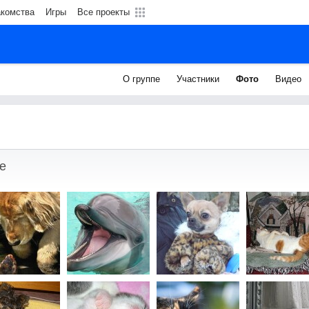
акомства
Игры
Все проекты
О группе
Участники
Фото
Видео
е